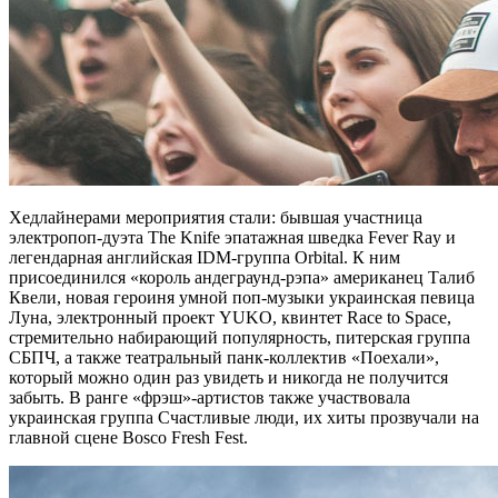
Хедлайнерами мероприятия стали: бывшая участница
электропоп-дуэта The Knife эпатажная шведка Fever Ray и
легендарная английская IDM-группа Orbital. К ним
присоединился «король андеграунд-рэпа» американец Талиб
Квели, новая героиня умной поп-музыки украинская певица
Луна, электронный проект YUKO, квинтет Race to Space,
стремительно набирающий популярность, питерская группа
СБПЧ, а также театральный панк-коллектив «Поехали»,
который можно один раз увидеть и никогда не получится
забыть. В ранге «фрэш»-артистов также участвовала
украинская группа Счастливые люди, их хиты прозвучали на
главной сцене Bosco Fresh Fest.