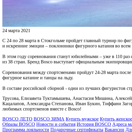
24 марта 2021
С 24 по 28 марта в Стокгольме пройдет главный турнир по фи
и искренние эмоции – поклонники фигурного катания во всем
В этом году соревнования станут юбилейными – уже в 110 раз
из 38 стран. Бренд Bosco выступает официальным экипировщи
Соревнования между спортсменами пройдут 24-28 марта после 
фигурное катание и танцы на льду.
В составе российской сборной - одни из лучших фигуристов с
Трусова, Елизавета Туктамышева, Анастасия Мишина, Алексей
Кацалапов, Александра Степанова, Иван Букин, Тиффани Загорс
любимых спортсменов вместе с Bosco!
BOSCO ЛЕТО
BOSCO ЗИМА
Купить мужское
Купить женско
Образы BOSCO
Новости и события
История BOSCO
Адреса м
Программа лояльности
Подарочные сертификаты
Вакансии
Дл