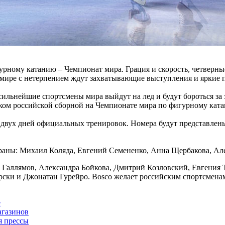
гурному катанию – Чемпионат мира. Грация и скорость, четвер
 мире с нетерпением ждут захватывающие выступления и яркие 
 сильнейшие спортсмены мира выйдут на лед и будут бороться з
ком российской сборной на Чемпионате мира по фигурному кат
двух дней официальных тренировок. Номера будут представлены
траны: Михаил Коляда, Евгений Семененко, Анна Щербакова, Ал
 Галлямов, Александра Бойкова, Дмитрий Козловский, Евгения
ки и Джонатан Гурейро. Bosco желает российским спортсменам г
е
агазинов
я прессы