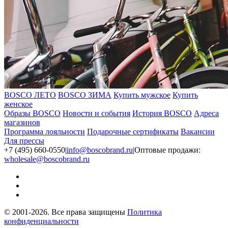
BOSCO ЛЕТО
BOSCO ЗИМА
Купить мужское
Купить
женское
Образы BOSCO
Новости и события
История BOSCO
Адреса
магазинов
Программа лояльности
Подарочные сертификаты
Вакансии
Для прессы
+7 (495) 660-0550
|
info@boscobrand.ru
|
Оптовые продажи:
wholesale@boscobrand.ru
© 2001-2026. Все права защищены
Политика
конфиденциальности