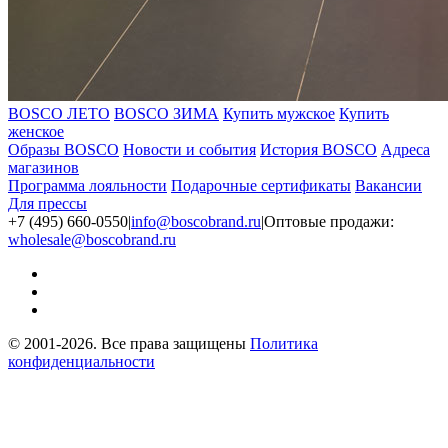
BOSCO ЛЕТО
BOSCO ЗИМА
Купить мужское
Купить
женское
Образы BOSCO
Новости и события
История BOSCO
Адреса
магазинов
Программа лояльности
Подарочные сертификаты
Вакансии
Для прессы
+7 (495) 660-0550
|
info@boscobrand.ru
|
Оптовые продажи:
wholesale@boscobrand.ru
© 2001-2026. Все права защищены
Политика
конфиденциальности