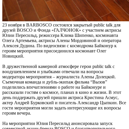
23 ноября в BARBOSCO состоялся закрытый public talk для
друзей BOSCO и Фонда «ГАЛЧОНОК» с участием актрисы
Юлии Пересильд, режиссера Клима Шипенко, космонавта
Олега Артемьева, актрисы Алены Мордовиной и оператора
Алексея Дудина. По видеосвязи с космодрома Байконур к
героям мероприятия присоединился космонавт Олег
Новицкий.
В дружественной камерной атмосфере герои public talk с
воодушевлением и улыбками отвечали на вопросы
модератора мероприятия – журналиста Алены Долецкой.
Съемочная команда и дубль-экипаж фильма “Вызов”
поделились впечатлениями о работе на Байконуре и
рассказали гостям о космосе, планах в кино и жизни. В этот
день поддержать друзей пришли актриса Кристина Асмус,
актер Андрей Бурковский и писатель Александр Цыпкин. Все
гости мероприятия могли задать интересующие их вопросы
героям вечера.
На мероприятии Юлия Пересильд анонсировала запуск
совместной акции бренда BOSCO и благотворительного