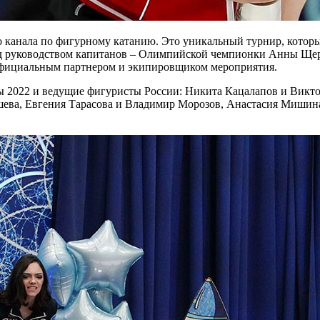
 канала по фигурному катанию. Это уникальный турнир, который
од руководством капитанов – Олимпийской чемпионки Анны Щер
 официальным партнером и экипировщиком мероприятия.
ды 2022 и ведущие фигуристы России: Никита Кацалапов и Вик
шева, Евгения Тарасова и Владимир Морозов, Анастасия Мишин